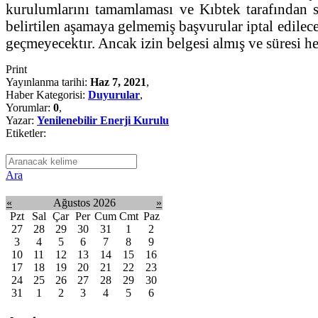
kurulumlarını tamamlaması ve Kıbtek tarafından s
belirtilen aşamaya gelmemiş başvurular iptal edilece
geçmeyecektır. Ancak izin belgesi almış ve süresi
Print
Yayınlanma tarihi:
Haz 7, 2021
,
Haber Kategorisi:
Duyurular
,
Yorumlar:
0
,
Yazar:
Yenilenebilir Enerji Kurulu
Etiketler:
Ara
«
Ağustos 2026
»
Pzt
Sal
Çar
Per
Cum
Cmt
Paz
27
28
29
30
31
1
2
3
4
5
6
7
8
9
10
11
12
13
14
15
16
17
18
19
20
21
22
23
24
25
26
27
28
29
30
31
1
2
3
4
5
6