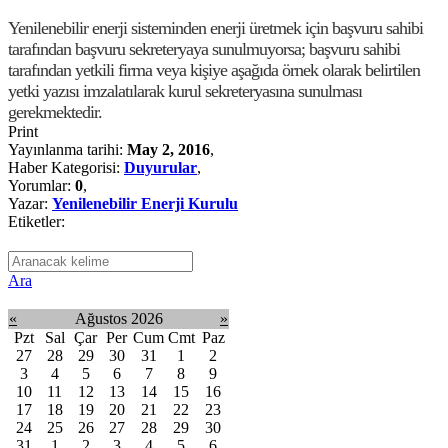
Yenilenebilir enerji sisteminden enerji üretmek için başvuru sahibi
tarafından başvuru sekreteryaya sunulmuyorsa; başvuru sahibi
tarafından yetkili firma veya kişiye aşağıda örnek olarak belirtilen
yetki yazısı imzalatılarak kurul sekreteryasına sunulması
gerekmektedir.
Print
Yayınlanma tarihi:
May 2, 2016
,
Haber Kategorisi:
Duyurular
,
Yorumlar:
0
,
Yazar:
Yenilenebilir Enerji Kurulu
Etiketler:
Ara
«
Ağustos 2026
»
Pzt
Sal
Çar
Per
Cum
Cmt
Paz
27
28
29
30
31
1
2
3
4
5
6
7
8
9
10
11
12
13
14
15
16
17
18
19
20
21
22
23
24
25
26
27
28
29
30
31
1
2
3
4
5
6