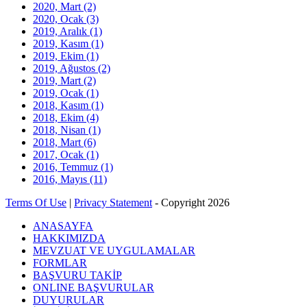
2020, Mart
(2)
2020, Ocak
(3)
2019, Aralık
(1)
2019, Kasım
(1)
2019, Ekim
(1)
2019, Ağustos
(2)
2019, Mart
(2)
2019, Ocak
(1)
2018, Kasım
(1)
2018, Ekim
(4)
2018, Nisan
(1)
2018, Mart
(6)
2017, Ocak
(1)
2016, Temmuz
(1)
2016, Mayıs
(11)
Terms Of Use
|
Privacy Statement
-
Copyright 2026
ANASAYFA
HAKKIMIZDA
MEVZUAT VE UYGULAMALAR
FORMLAR
BAŞVURU TAKİP
ONLINE BAŞVURULAR
DUYURULAR